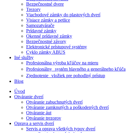
Bezpečnostné dvere
Trezory
Viacbodové zámky do plastových dverí
Visiace zámky a petlice
Samozatvárače
Prídavné zámky
Okenné prídavné zámky
Bezpečnostné závory
Elektronické prístupové systémy
Cyklo zámky ABUS
Iné služby
Profesionálna výroba kľúčov na mieru
Profesionálny systém hlavného a generálneho kľúča
Zjednotenie vložiek pre pohodlný prístup
Blog
Úvod
Otváranie dverí
Otváranie zabuchnutých dverí
Otváranie zamknutých a poškodených dverí
Otváranie áut
Otváranie trezorov
Oprava a servis dverí
Servis a oprava všetkých typov dverí