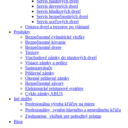
Servis plastových dverí
Servis drevených dverí
Servis hliníkových dverí
Servis bezpečnostných dverí
Servis oceľových dverí
Oprava dverí a trezorov po vlámaní
Produkty
Bezpečnostné cylindrické vložky
Bezpečnostné kovanie
Bezpečnostné dvere
Trezory
Viacbodové zámky do plastových dverí
Visiace zámky a petlice
Samozatvárače
Prídavné zámky
Okenné prídavné zámky
Bezpečnostné závory
Elektronické prístupové systémy
Cyklo zámky ABUS
Iné služby
Profesionálna výroba kľúčov na mieru
Profesionálny systém hlavného a generálneho kľúča
Zjednotenie vložiek pre pohodlný prístup
Blog