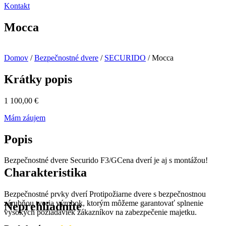
Kontakt
Mocca
Domov
/
Bezpečnostné dvere
/
SECURIDO
/ Mocca
Krátky popis
1 100,00
€
Mám záujem
Popis
Bezpečnostné dvere Securido F3/GCena dverí je aj s montážou!
Charakteristika
Bezpečnostné prvky dverí Protipožiarne dvere s bezpečnostnou
zárubňou tvoria výrobok, ktorým môžeme garantovať splnenie
Neprehliadnite
vysokých požiadaviek zákazníkov na zabezpečenie majetku.