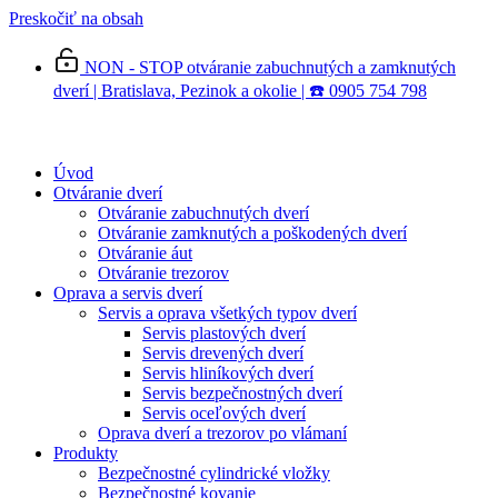
Preskočiť na obsah
NON - STOP otváranie zabuchnutých a zamknutých
dverí | Bratislava, Pezinok a okolie | ☎️ 0905 754 798
Úvod
Otváranie dverí
Otváranie zabuchnutých dverí
Otváranie zamknutých a poškodených dverí
Otváranie áut
Otváranie trezorov
Oprava a servis dverí
Servis a oprava všetkých typov dverí
Servis plastových dverí
Servis drevených dverí
Servis hliníkových dverí
Servis bezpečnostných dverí
Servis oceľových dverí
Oprava dverí a trezorov po vlámaní
Produkty
Bezpečnostné cylindrické vložky
Bezpečnostné kovanie