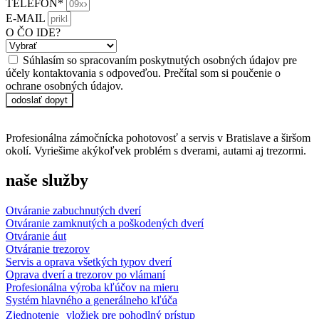
TELEFÓN*
E-MAIL
O ČO IDE?
Súhlasím so spracovaním poskytnutých osobných údajov pre
účely kontaktovania s odpoveďou. Prečítal som si poučenie o
ochrane osobných údajov.
odoslať dopyt
Profesionálna zámočnícka pohotovosť a servis v Bratislave a širšom
okolí. Vyriešime akýkoľvek problém s dverami, autami aj trezormi.
naše služby
Otváranie zabuchnutých dverí
Otváranie zamknutých a poškodených dverí
Otváranie áut
Otváranie trezorov
Servis a oprava všetkých typov dverí
Oprava dverí a trezorov po vlámaní
Profesionálna výroba kľúčov na mieru
Systém hlavného a generálneho kľúča
Zjednotenie vložiek pre pohodlný prístup