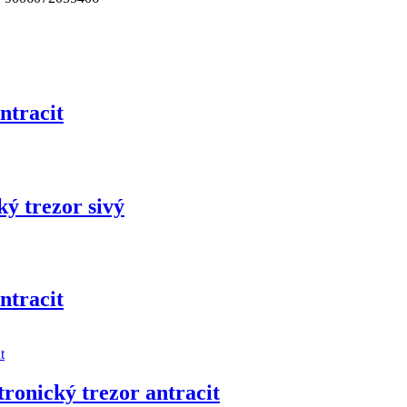
ntracit
ký trezor sivý
ntracit
ronický trezor antracit