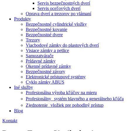
Servis bezpečnostných dverí
Servis oceľových dverí
Oprava dverí a trezorov po vlámaní
Produkty
Bezpečnostné cylindrické vložky
Bezpečnostné kovanie
Bezpečnostné dvere
Trezory
Viacbodové zámky do plastových dverí
Visiace zámky a petlice
Samozatvárače
Prídavné zámky
Okenné prídavné zámky
Bezpečnostné závory
Elektronické prístupové systémy
Cyklo zámky ABUS
Iné služby
Profesionálna výroba kľúčov na mieru
Profesionálny systém hlavného a generálneho kľúča
Zjednotenie vložiek pre pohodlný prístup
Blog
Kontakt