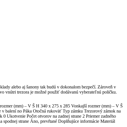
oklady alebo aj šanony tak budú v dokonalom bezpečí. Zároveň v
vo vnútri trezora je možné použiť dodávanú vyberateľnú poličku.
 rozmer (mm) – V Š H 340 x 275 x 285 Vonkajší rozmer (mm) – V Š
e v balení no Páka Otočná rukoväť Typ zámku Trezorový zámok na
ek 0 Ukotvenie Počet otvorov na zadnej strane 2 Priemer zadného
a spodnej strane Áno, prevŕtané Doplňujúce informácie Materiál