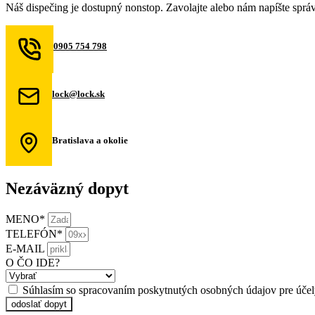
Náš dispečing je dostupný nonstop. Zavolajte alebo nám napíšte sprá
0905 754 798
lock@lock.sk
Bratislava a okolie
Nezáväzný dopyt
MENO*
TELEFÓN*
E-MAIL
O ČO IDE?
Súhlasím so spracovaním poskytnutých osobných údajov pre účely
odoslať dopyt