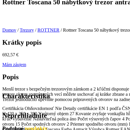
Rottner Toscana 50 nábytkový trezor antra
Domov
/
Trezory
/
ROTTNER
/ Rottner Toscana 50 nábytkový trezor
Krátky popis
692,57
€
Mám záujem
Popis
Menší trezor s bezpečným trezorovým zámkom a 2 kľúčmi disponuje b
trezore okrem spomínaných vecí môžete uschovať aj krátke zbrane a 
Charakteristika
Trezor jednoducho upevníte pomocou pripravených otvorov na zadnej a
Certifikácia Ohňovzdornosť Nie Detaily certifikácie EN 1 podľa 
H 420 x 350 x 380 Vnútorný objem 27 Kovanie zvyšuje vonkajšiu h
Neprehliadnite
kľúč Vybavenie Nastaviteľná polica áno Počet výsuvných čapov 4 Poč
otvoru 15 Počet spodných otvorov 2 Priemer spodného otvoru (mm) 15
Podobné
produkty
Oceľ Produktová séria Toscana Farba Antracit Výrobca Rottner E