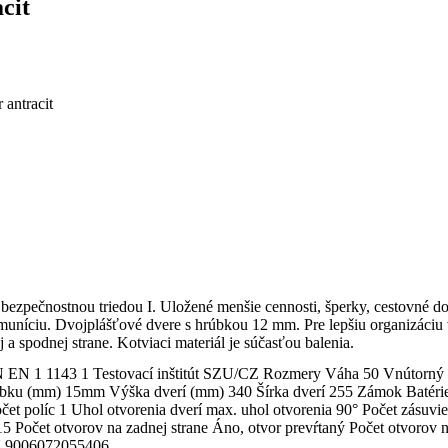
cit
 antracit
ezpečnostnou triedou I. Uložené menšie cennosti, šperky, cestovné d
muníciu. Dvojplášťové dvere s hrúbkou 12 mm. Pre lepšiu organizáciu 
 spodnej strane. Kotviaci materiál je súčasťou balenia.
ČSN EN 1 1143 1 Testovací inštitút SZU/CZ Rozmery Váha 50 Vnútorný
ĺbku (mm) 15mm Výška dverí (mm) 340 Šírka dverí 255 Zámok Batéri
et políc 1 Uhol otvorenia dverí max. uhol otvorenia 90° Počet zásuvi
 Počet otvorov na zadnej strane Áno, otvor prevŕtaný Počet otvorov n
AN 9006072055406