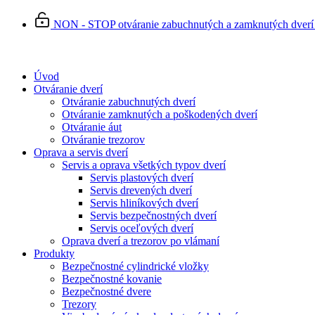
Preskočiť
NON - STOP otváranie zabuchnutých a zamknutých dverí | 
na
obsah
Úvod
Otváranie dverí
Otváranie zabuchnutých dverí
Otváranie zamknutých a poškodených dverí
Otváranie áut
Otváranie trezorov
Oprava a servis dverí
Servis a oprava všetkých typov dverí
Servis plastových dverí
Servis drevených dverí
Servis hliníkových dverí
Servis bezpečnostných dverí
Servis oceľových dverí
Oprava dverí a trezorov po vlámaní
Produkty
Bezpečnostné cylindrické vložky
Bezpečnostné kovanie
Bezpečnostné dvere
Trezory