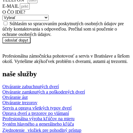
E-MAIL
O ČO IDE?
Súhlasím so spracovaním poskytnutých osobných údajov pre
účely kontaktovania s odpoveďou. Prečítal som si poučenie o
ochrane osobných údajov.
odoslať dopyt
Profesionálna zámočnícka pohotovosť a servis v Bratislave a širšom
okolí. Vyriešime akýkoľvek problém s dverami, autami aj trezormi.
naše služby
Otváranie zabuchnutých dverí
Otváranie zamknutých a poškodených dverí
Otváranie áut
Otváranie trezorov
Servis a oprava všetkých typov dverí
Oprava dverí a trezorov po vlámaní
Profesionálna výroba kľúčov na mieru
Systém hlavného a generálneho kľúča
Zjednotenie vložiek pre pohodlný prístup