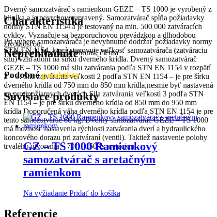
Dverný samozatvárač s ramienkom GEZE – TS 1000 je vyrobený z
hliníka a je povrchovo upravený. Samozatvárač spĺňa požiadavky
Charakteristika
normy STN EN 1154 a je testovaný na min. 500 000 zatváracích
cyklov. Vyznačuje sa bezporuchovou prevádzkou a dlhodobou
Pri výbere samozatvárača je nevyhnutné dodržať požiadavky normy
životnosťou.
STN EN 1154, ktorá stanovuje veľkosť samozatvárača (zatváraciu
Neprehliadnite
Farba: biela, hnedá, strieborná, čierna
silu) vzhľadom na šírku dverného krídla. Dverný samozatvárač
GEZE – TS 1000 má silu zatvárania podľa STN EN 1154 v rozpätí
Podobné
produkty
2 – 3: Sila zatvárania veľkosti 2 podľa STN EN 1154 – je pre šírku
dverného krídla od 750 mm do 850 mm krídla,nesmie byť nastavená
na protipožiarnych dverách Sila zatvárania veľkosti 3 podľa STN
Súvisiace produkty
EN 1154 – je pre šírku dverného krídla od 850 mm do 950 mm
krídla Doporučená váha dverného krídla podľa STN EN 1154 je pre
tento samozatvárač 60 kg. Dverný samozatvárač GEZE – TS 1000
má možnosť nastavenia rýchlosti zatvárania dverí a hydraulického
koncového dorazu pri zatváraní (ventil). Taktiež nastavenie polohy
GZ – TS 1000 Ramienkový
trvalého otvorenia – 70° – 150° s aretáciou.
samozatvárač s aretačným
ramienkom
Na vyžiadanie
Pridať do košíka
Referencie