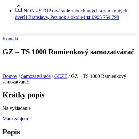
Preskočiť
NON - STOP otváranie zabuchnutých a zamknutých
na
dverí | Bratislava, Pezinok a okolie | ☎️ 0905 754 798
obsah
Kontakt
GZ – TS 1000 Ramienkový samozatvárač
Domov
/
Samozatvárače
/
GEZE
/ GZ – TS 1000 Ramienkový
samozatvárač
Krátky popis
Na vyžiadanie
Mám záujem
Popis